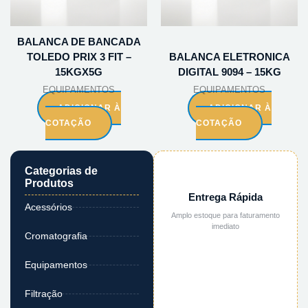
BALANCA DE BANCADA
TOLEDO PRIX 3 FIT –
BALANCA ELETRONICA
15KGX5G
DIGITAL 9094 – 15KG
EQUIPAMENTOS
EQUIPAMENTOS
ADICIONAR À
ADICIONAR À
COTAÇÃO
COTAÇÃO
Categorias de
Produtos
Entrega Rápida
Acessórios
Amplo estoque para faturamento
imediato
Cromatografia
Equipamentos
Filtração