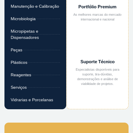
Manutenção e Calibração
Portfólio Premium
As melhores marcas do mercado
Microbiologia
internacional e nacional
Micropipetas e
Dispensadores
Peças
Suporte Técnico
Plásticos
Especialistas disponíveis para
suporte, tira-dúvidas,
Reagentes
demonstrações e análise de
viabilidade de projetos.
Serviços
Vidrarias e Porcelanas