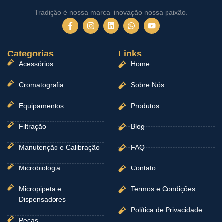
Tradição é nossa marca, inovação nossa paixão.
F
I
L
W
Y
a
n
i
h
o
c
s
n
a
u
e
t
k
t
t
Categorias
b
a
e
Links
s
u
o
g
d
a
b
Acessórios
Home
o
r
i
p
e
k
a
n
p
-
m
Cromatografia
Sobre Nós
f
Equipamentos
Produtos
Filtração
Blog
Manutenção e Calibração
FAQ
Microbiologia
Contato
Micropipeta e
Termos e Condições
Dispensadores
Política de Privacidade
Peças