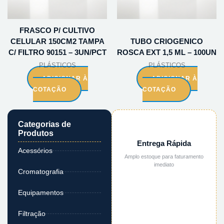
FRASCO P/ CULTIVO
CELULAR 150CM2 TAMPA
TUBO CRIOGENICO
C/ FILTRO 90151 – 3UN/PCT
ROSCA EXT 1,5 ML – 100UN
PLÁSTICOS
PLÁSTICOS
ADICIONAR À
ADICIONAR À
COTAÇÃO
COTAÇÃO
Categorias de
Produtos
Entrega Rápida
Acessórios
Amplo estoque para faturamento
imediato
Cromatografia
Equipamentos
Filtração