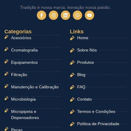
Tradição é nossa marca, inovação nossa paixão.
F
I
L
W
Y
a
n
i
h
o
c
s
n
a
u
e
t
k
t
t
Categorias
b
a
e
Links
s
u
o
g
d
a
b
Acessórios
Home
o
r
i
p
e
k
a
n
p
-
m
Cromatografia
Sobre Nós
f
Equipamentos
Produtos
Filtração
Blog
Manutenção e Calibração
FAQ
Microbiologia
Contato
Micropipeta e
Termos e Condições
Dispensadores
Política de Privacidade
Peças