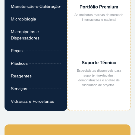
Manutenção e Calibração
Portfólio Premium
As melhores marcas do mercado
Microbiologia
internacional e nacional
Micropipetas e
Dispensadores
Peças
Suporte Técnico
Plásticos
Especialistas disponíveis para
suporte, tira-dúvidas,
Reagentes
demonstrações e análise de
viabilidade de projetos.
Serviços
Vidrarias e Porcelanas