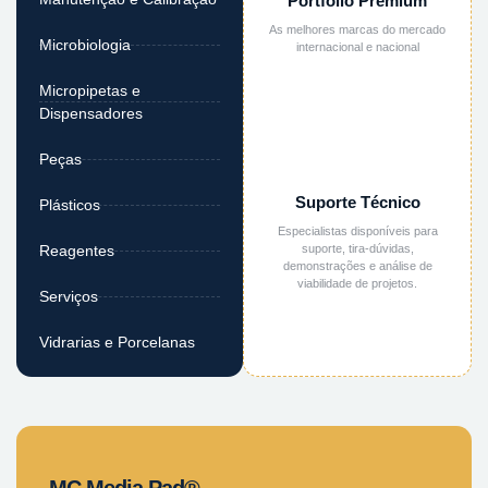
Portfólio Premium
As melhores marcas do mercado
Microbiologia
internacional e nacional
Micropipetas e
Dispensadores
Peças
Suporte Técnico
Plásticos
Especialistas disponíveis para
suporte, tira-dúvidas,
Reagentes
demonstrações e análise de
viabilidade de projetos.
Serviços
Vidrarias e Porcelanas
MC Media Pad®