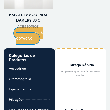
ESPATULA ACO INOX
BAKERY 36 C
ACESSÓRIOS
ADICIONAR À
COTAÇÃO
Categorias de
Produtos
Entrega Rápida
Acessórios
Amplo estoque para faturamento
imediato
Cromatografia
Equipamentos
Filtração
Manutenção e Calibração