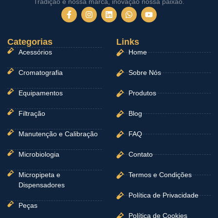
Tradição é nossa marca, inovação nossa paixão.
F
I
L
W
Y
a
n
i
h
o
c
s
n
a
u
e
t
k
t
t
Categorias
b
a
e
Links
s
u
o
g
d
a
b
Acessórios
Home
o
r
i
p
e
k
a
n
p
-
m
Cromatografia
Sobre Nós
f
Equipamentos
Produtos
Filtração
Blog
Manutenção e Calibração
FAQ
Microbiologia
Contato
Micropipeta e
Termos e Condições
Dispensadores
Política de Privacidade
Peças
Política de Cookies