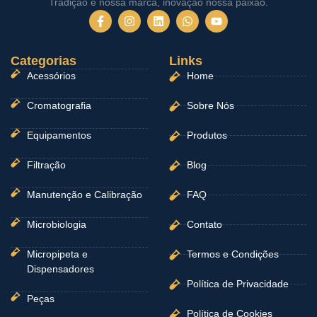
Tradição é nossa marca, inovação nossa paixão.
F
I
L
W
Y
a
n
i
h
o
c
s
n
a
u
e
t
k
t
t
Categorias
b
a
e
Links
s
u
o
g
d
a
b
Acessórios
Home
o
r
i
p
e
k
a
n
p
-
m
Cromatografia
Sobre Nós
f
Equipamentos
Produtos
Filtração
Blog
Manutenção e Calibração
FAQ
Microbiologia
Contato
Micropipeta e
Termos e Condições
Dispensadores
Política de Privacidade
Peças
Política de Cookies