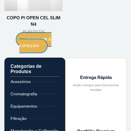
COPO P/ OPEN CEL SLIM
N4
PLÁSTICOS
ADICIONAR À
COTAÇÃO
Categorias de
Produtos
Entrega Rápida
Acessórios
Amplo estoque para faturamento
imediato
Cromatografia
Equipamentos
Filtração
Manutenção e Calibração