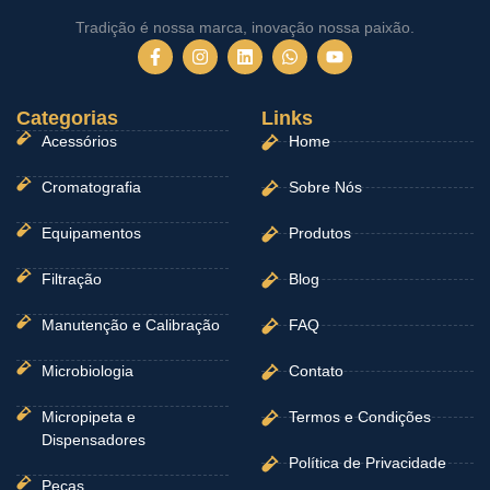
Tradição é nossa marca, inovação nossa paixão.
F
I
L
W
Y
a
n
i
h
o
c
s
n
a
u
e
t
k
t
t
Categorias
b
a
e
Links
s
u
o
g
d
a
b
Acessórios
Home
o
r
i
p
e
k
a
n
p
-
m
Cromatografia
Sobre Nós
f
Equipamentos
Produtos
Filtração
Blog
Manutenção e Calibração
FAQ
Microbiologia
Contato
Micropipeta e
Termos e Condições
Dispensadores
Política de Privacidade
Peças