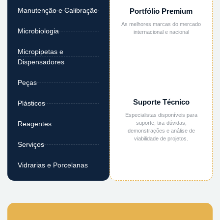
Manutenção e Calibração
Portfólio Premium
As melhores marcas do mercado
Microbiologia
internacional e nacional
Micropipetas e
Dispensadores
Peças
Suporte Técnico
Plásticos
Especialistas disponíveis para
suporte, tira-dúvidas,
Reagentes
demonstrações e análise de
viabilidade de projetos.
Serviços
Vidrarias e Porcelanas