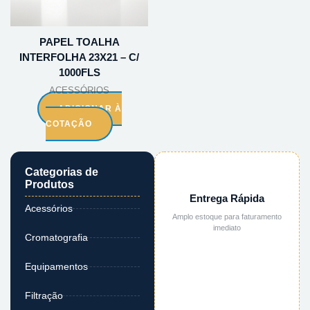
PAPEL TOALHA
INTERFOLHA 23X21 – C/
1000FLS
ACESSÓRIOS
ADICIONAR À
COTAÇÃO
Categorias de
Produtos
Entrega Rápida
Acessórios
Amplo estoque para faturamento
imediato
Cromatografia
Equipamentos
Filtração