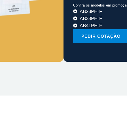
Confira os modelos em promoçã
AB23PH-F
AB33PH-F
AB41PH-F
PEDIR COTAÇÃO