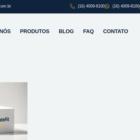
com.br
(16) 4009-8100
(16) 4009-8100
 NÓS
PRODUTOS
BLOG
FAQ
CONTATO