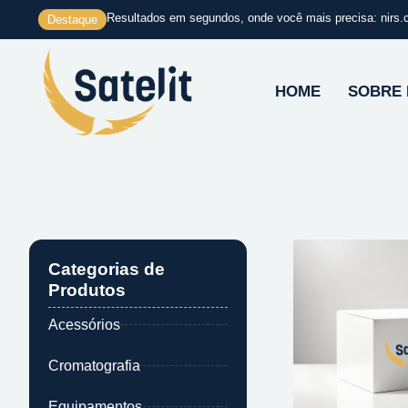
Ir
Resultados em segundos, onde você mais precisa: nirs.
Destaque
para
o
conteúdo
HOME
SOBRE
Categorias de
Produtos
Acessórios
Cromatografia
Equipamentos