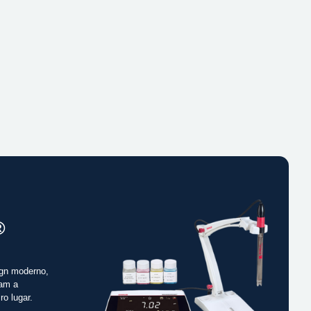
®
gn moderno,
cam a
ro lugar.