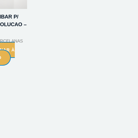
BAR P/
OLUCAO –
ORCELANAS
ONAR À
O