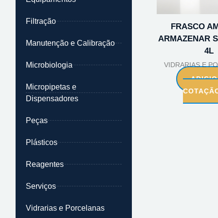
Filtração
FRASCO AM
ARMAZENAR S
Manutenção e Calibração
4L
Microbiologia
VIDRARIAS E P
ADICI
Micropipetas e
COTAÇÃ
Dispensadores
Peças
Plásticos
Reagentes
Serviços
Vidrarias e Porcelanas