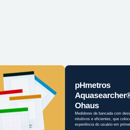
pHmetros
Aquasearcher
Ohaus
Medidores de bancada com desi
intuitivos e eficientes, que colo
experiência do usuário em primei