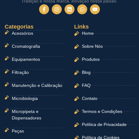
Tradição é nossa marca, inovação nossa paixão.
F
I
L
W
Y
a
n
i
h
o
c
s
n
a
u
e
t
k
t
t
Categorias
b
a
e
Links
s
u
o
g
d
a
b
Acessórios
Home
o
r
i
p
e
k
a
n
p
-
m
Cromatografia
Sobre Nós
f
Equipamentos
Produtos
Filtração
Blog
Manutenção e Calibração
FAQ
Microbiologia
Contato
Micropipeta e
Termos e Condições
Dispensadores
Política de Privacidade
Peças
Política de Cookies