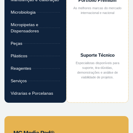
Portfólio Premium
As melhores marcas do mercado
Microbiologia
internacional e nacional
Micropipetas e
Dispensadores
Peças
Suporte Técnico
Plásticos
Especialistas disponíveis para
suporte, tira-dúvidas,
Reagentes
demonstrações e análise de
viabilidade de projetos.
Serviços
Vidrarias e Porcelanas
MC Media Pad®