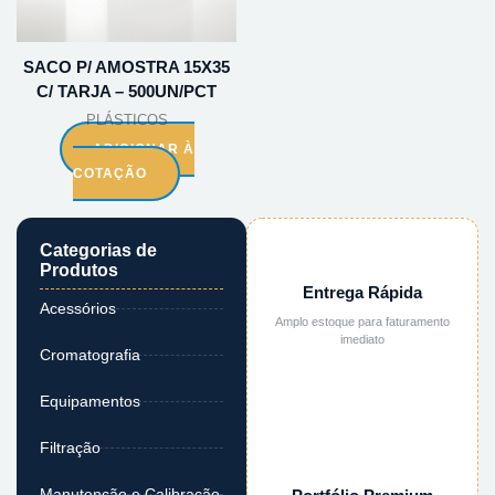
SACO P/ AMOSTRA 15X35
C/ TARJA – 500UN/PCT
PLÁSTICOS
ADICIONAR À
COTAÇÃO
Categorias de
Produtos
Entrega Rápida
Acessórios
Amplo estoque para faturamento
imediato
Cromatografia
Equipamentos
Filtração
Manutenção e Calibração