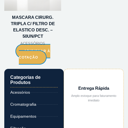
MASCARA CIRURG.
TRIPLA C/ FILTRO DE
ELASTICO DESC. –
50UN/PCT
ACESSÓRIOS
ADICIONAR À
COTAÇÃO
Categorias de
Produtos
Entrega Rápida
Acessórios
Amplo estoque para faturamento
imediato
Cromatografia
Equipamentos