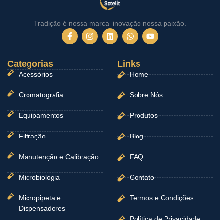
Tradição é nossa marca, inovação nossa paixão.
F
I
L
W
Y
a
n
i
h
o
c
s
n
a
u
e
t
k
t
t
Categorias
b
a
e
Links
s
u
o
g
d
a
b
Acessórios
Home
o
r
i
p
e
k
a
n
p
-
m
Cromatografia
Sobre Nós
f
Equipamentos
Produtos
Filtração
Blog
Manutenção e Calibração
FAQ
Microbiologia
Contato
Micropipeta e
Termos e Condições
Dispensadores
Política de Privacidade