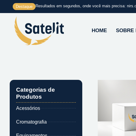
Ir
Resultados em segundos, onde você mais precisa: nirs.
Destaque
para
o
conteúdo
HOME
SOBRE
Categorias de
Produtos
Acessórios
Cromatografia
Equipamentos