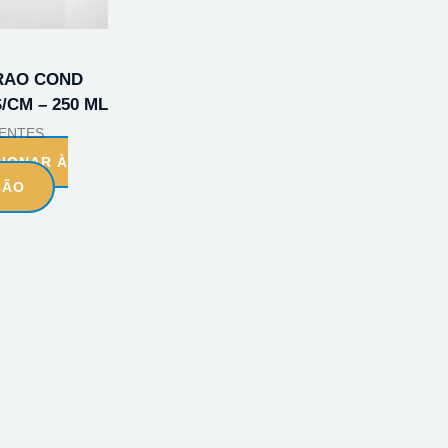
RAO COND
S/CM – 250 ML
ENTES
CIONAR À
ÇÃO