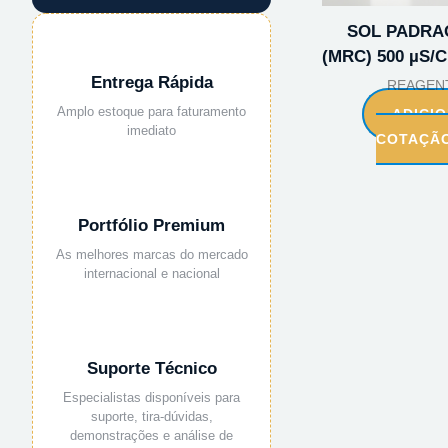
SOL PADRA
(MRC) 500 µS/C
Entrega Rápida
REAGEN
Amplo estoque para faturamento
ADICI
imediato
COTAÇÃ
Portfólio Premium
As melhores marcas do mercado
internacional e nacional
Suporte Técnico
Especialistas disponíveis para
suporte, tira-dúvidas,
demonstrações e análise de