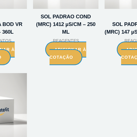
SOL PADRAO COND
 BOD VR
(MRC) 1412 µS/CM – 250
SOL PAD
– 360L
ML
(MRC) 147 µ
NTOS
REAGENTES
REAG
ONAR À
ADICIONAR À
ADI
O
COTAÇÃO
COTA