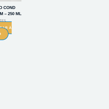
O COND
M – 250 ML
TES
ONAR À
O