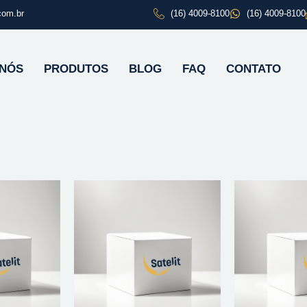
com.br
(16) 4009-8100
(16) 4009-8100
 NÓS
PRODUTOS
BLOG
FAQ
CONTATO