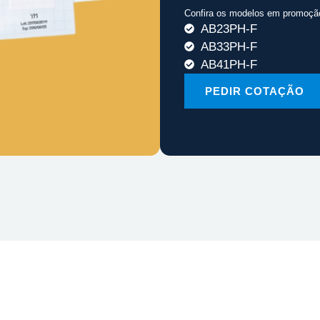
Confira os modelos em promoçã
AB23PH-F
AB33PH-F
AB41PH-F
PEDIR COTAÇÃO