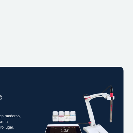
®
gn moderno,
cam a
ro lugar.