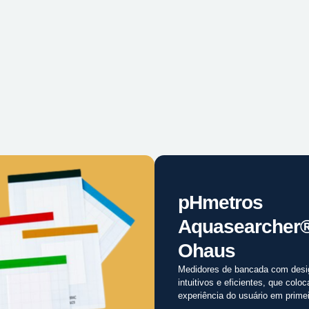
pHmetros
Aquasearcher
Ohaus
Medidores de bancada com desi
intuitivos e eficientes, que colo
experiência do usuário em primei