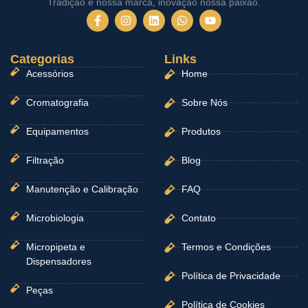
Tradição é nossa marca, inovação nossa paixão.
F
I
L
W
Y
a
n
i
h
o
c
s
n
a
u
e
t
k
t
t
Categorias
b
a
e
Links
s
u
o
g
d
a
b
Acessórios
Home
o
r
i
p
e
k
a
n
p
-
m
Cromatografia
Sobre Nós
f
Equipamentos
Produtos
Filtração
Blog
Manutenção e Calibração
FAQ
Microbiologia
Contato
Micropipeta e
Termos e Condições
Dispensadores
Política de Privacidade
Peças
Política de Cookies