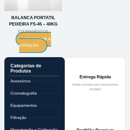
BALANCA PORTATIL
PEIXEIRA FS-45 – 40KG
EQUIPAMENTOS
ADICIONAR À
COTAÇÃO
Categorias de
Produtos
Entrega Rápida
Acessórios
Amplo estoque para faturamento
imediato
Cromatografia
Equipamentos
Filtração
Manutenção e Calibração