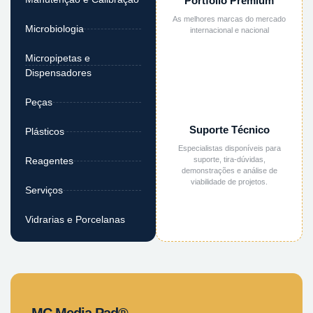
Portfólio Premium
As melhores marcas do mercado
Microbiologia
internacional e nacional
Micropipetas e
Dispensadores
Peças
Suporte Técnico
Plásticos
Especialistas disponíveis para
suporte, tira-dúvidas,
Reagentes
demonstrações e análise de
viabilidade de projetos.
Serviços
Vidrarias e Porcelanas
MC Media Pad®