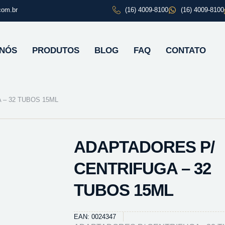
com.br
(16) 4009-8100
(16) 4009-8100
 NÓS
PRODUTOS
BLOG
FAQ
CONTATO
 – 32 TUBOS 15ML
ADAPTADORES P/
CENTRIFUGA – 32
TUBOS 15ML
EAN: 0024347