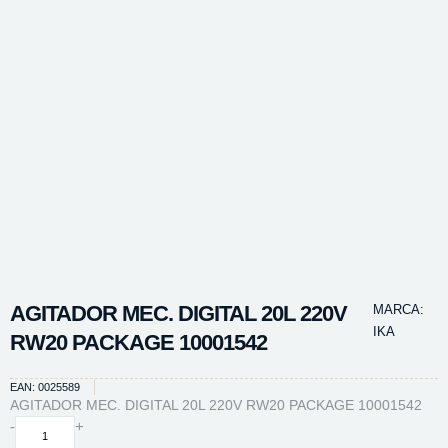
AGITADOR MEC. DIGITAL 20L 220V
MARCA:
IKA
RW20 PACKAGE 10001542
EAN: 0025589
AGITADOR MEC. DIGITAL 20L 220V RW20 PACKAGE 10001542
AGITADOR
-
+
MEC.