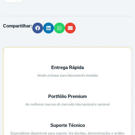
DIGITAL
20L
220V
Compartilhar:
RW20
PACKAGE
10001542
quantidade
Entrega Rápida
Amplo estoque para faturamento imediato
Portfólio Premium
As melhores marcas do mercado internacional e nacional
Suporte Técnico
Especialistas disponíveis para suporte, tira-dúvidas, demonstrações e análise