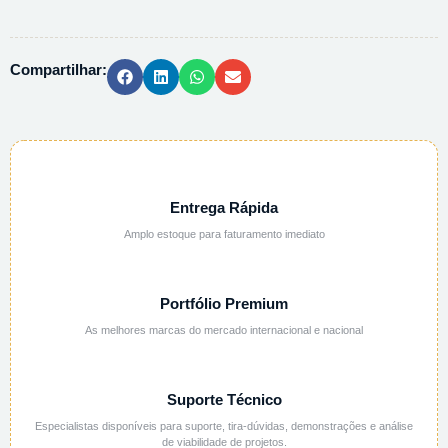
FTA
-
100UN/PCT
Compartilhar:
quantidade
Entrega Rápida
Amplo estoque para faturamento imediato
Portfólio Premium
As melhores marcas do mercado internacional e nacional
Suporte Técnico
Especialistas disponíveis para suporte, tira-dúvidas, demonstrações e análise
de viabilidade de projetos.