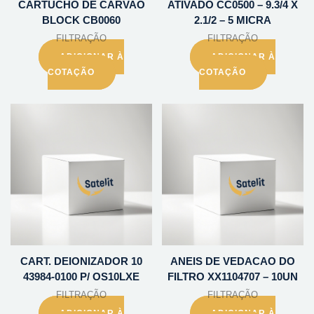
CARTUCHO DE CARVAO
ATIVADO CC0500 – 9.3/4 X
BLOCK CB0060
2.1/2 – 5 MICRA
FILTRAÇÃO
FILTRAÇÃO
ADICIONAR À
ADICIONAR À
COTAÇÃO
COTAÇÃO
CART. DEIONIZADOR 10
ANEIS DE VEDACAO DO
43984-0100 P/ OS10LXE
FILTRO XX1104707 – 10UN
FILTRAÇÃO
FILTRAÇÃO
ADICIONAR À
ADICIONAR À