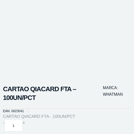
CARTAO QIACARD FTA –
MARCA:
WHATMAN
100UN/PCT
EAN: 0023041
CARTAO QIACARD FTA - 100UN/PCT
CARTAO
-
+
QIACARD