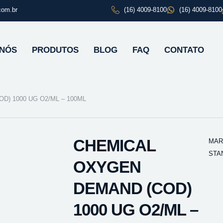
com.br
(16) 4009-8100
(16) 4009-8100
 NÓS
PRODUTOS
BLOG
FAQ
CONTATO
) 1000 UG O2/ML – 100ML
CHEMICAL
MAR
STA
OXYGEN
DEMAND (COD)
1000 UG O2/ML –