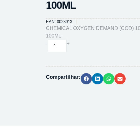
100ML
EAN: 0023913
CHEMICAL OXYGEN DEMAND (COD) 100
100ML
CHEMICAL
-
+
OXYGEN
DEMAND
(COD)
1000
Compartilhar:
UG
O2/ML
-
100ML
quantidade