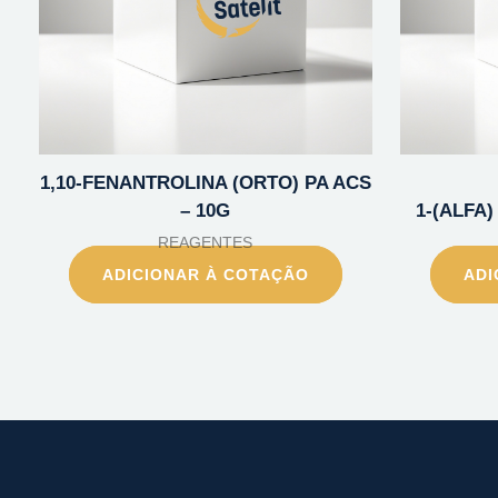
1,10-FENANTROLINA (ORTO) PA ACS
– 10G
1-(ALFA
REAGENTES
ADICIONAR À COTAÇÃO
ADI