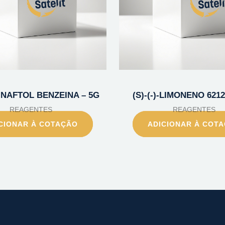
) NAFTOL BENZEINA – 5G
(S)-(-)-LIMONENO 6212
REAGENTES
REAGENTES
CIONAR À COTAÇÃO
ADICIONAR À COT