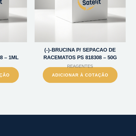
(-)-BRUCINA P/ SEPACAO DE
8 – 1ML
RACEMATOS PS 818308 – 50G
REAGENTES
AÇÃO
ADICIONAR À COTAÇÃO