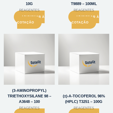
10G
T9889 – 100ML
REAGENTES
REAGENTES
ADICIONAR À
ADICIONAR À
COTAÇÃO
COTAÇÃO
(3-AMINOPROPYL)
TRIETHOXYSILANE 98 –
(±)-A-TOCOFEROL 96%
A3648 – 100
(HPLC) T3251 – 100G
REAGENTES
REAGENTES