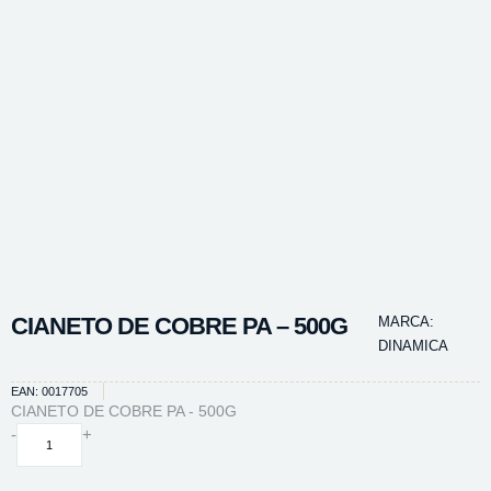
CIANETO DE COBRE PA – 500G
MARCA:
DINAMICA
EAN: 0017705
CIANETO DE COBRE PA - 500G
CIANETO
-
+
DE
COBRE