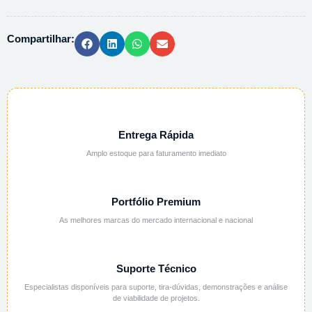
PA
-
Compartilhar:
500G
quantidade
Entrega Rápida
Amplo estoque para faturamento imediato
Portfólio Premium
As melhores marcas do mercado internacional e nacional
Suporte Técnico
Especialistas disponíveis para suporte, tira-dúvidas, demonstrações e análise
de viabilidade de projetos.