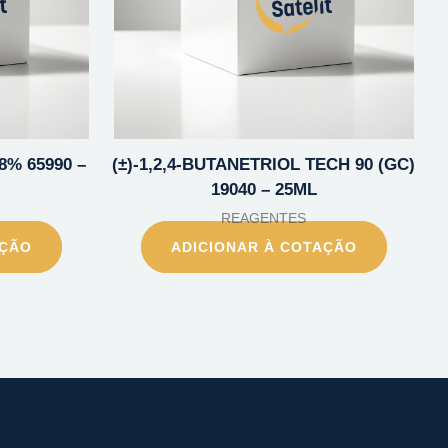
8% 65990 –
(±)-1,2,4-BUTANETRIOL TECH 90 (GC)
19040 – 25ML
REAGENTES
AÇÃO
ADICIONAR À COTAÇÃO