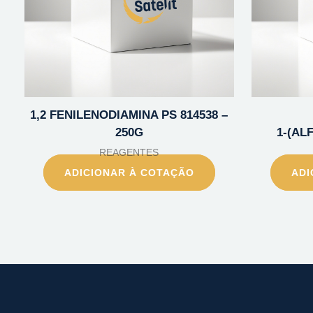
1,2 FENILENODIAMINA PS 814538 –
250G
1-(AL
REAGENTES
ADICIONAR À COTAÇÃO
ADI