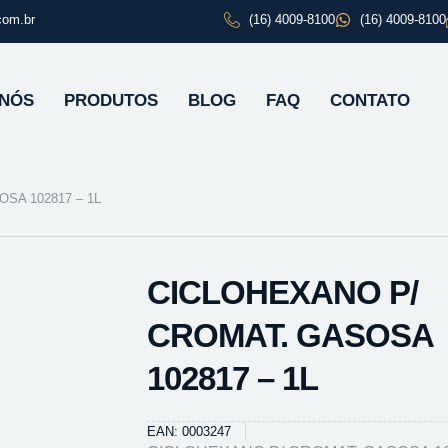
com.br
(16) 4009-8100
(16) 4009-8100
 NÓS
PRODUTOS
BLOG
FAQ
CONTATO
SA 102817 – 1L
CICLOHEXANO P/
CROMAT. GASOSA
102817 – 1L
EAN: 0003247