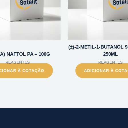
(±)-2-METIL-1-BUTANOL 9
FA) NAFTOL PA – 100G
250ML
REAGENTES
REAGENTES
CIONAR À COTAÇÃO
ADICIONAR À COT