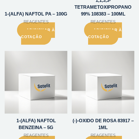
1,1,3,3-
TETRAMETOXIPROPANO
1-(ALFA) NAFTOL PA – 100G
99% 108383 – 100ML
REAGENTES
REAGENTES
ADICIONAR À
ADICIONAR À
COTAÇÃO
COTAÇÃO
1-(ALFA) NAFTOL
(-)-OXIDO DE ROSA 83917 –
BENZEINA – 5G
1ML
REAGENTES
REAGENTES