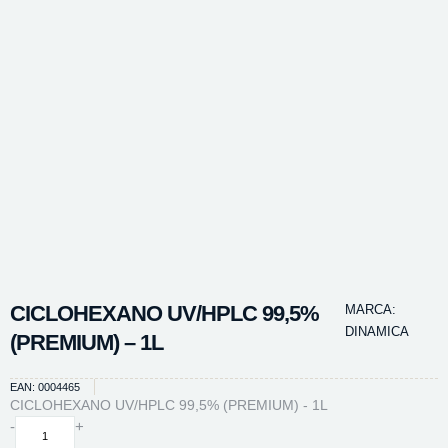
CICLOHEXANO UV/HPLC 99,5%
MARCA:
DINAMICA
(PREMIUM) – 1L
EAN: 0004465
CICLOHEXANO UV/HPLC 99,5% (PREMIUM) - 1L
CICLOHEXANO
-
+
UV/HPLC