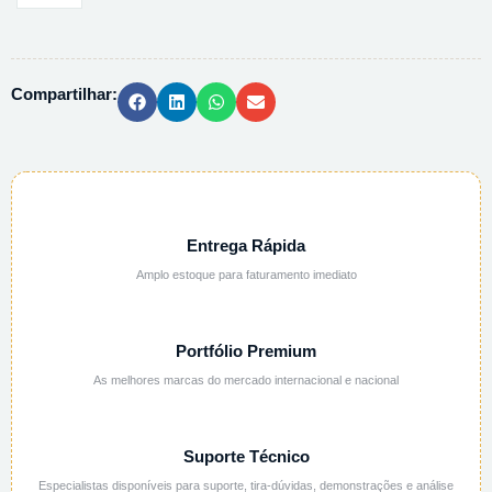
99,5%
(PREMIUM)
-
Compartilhar:
1L
quantidade
Entrega Rápida
Amplo estoque para faturamento imediato
Portfólio Premium
As melhores marcas do mercado internacional e nacional
Suporte Técnico
Especialistas disponíveis para suporte, tira-dúvidas, demonstrações e análise