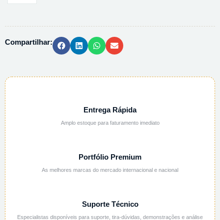
PA,
=99,5
100ML-
Compartilhar:
29140
quantidade
Entrega Rápida
Amplo estoque para faturamento imediato
Portfólio Premium
As melhores marcas do mercado internacional e nacional
Suporte Técnico
Especialistas disponíveis para suporte, tira-dúvidas, demonstrações e análise