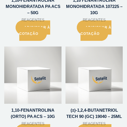
1,10-FENANTROLINA
1,10 FENANTROLINA
MONOHIDRATADA PA ACS
MONOHIDRATADA 107225 –
– 50G
10G
REAGENTES
REAGENTES
ADICIONAR À
ADICIONAR À
COTAÇÃO
COTAÇÃO
1,10-FENANTROLINA
(±)-1,2,4-BUTANETRIOL
(ORTO) PA ACS – 10G
TECH 90 (GC) 19040 – 25ML
REAGENTES
REAGENTES