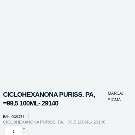
CICLOHEXANONA PURISS. PA,
MARCA:
SIGMA
=99,5 100ML- 29140
EAN: 0023754
CICLOHEXANONA PURISS. PA, =99,5 100ML- 29140
CICLOHEXANONA
-
+
PURISS.