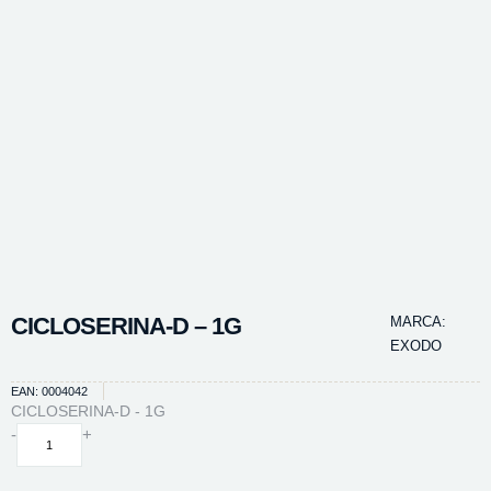
CICLOSERINA-D – 1G
MARCA:
EXODO
EAN: 0004042
CICLOSERINA-D - 1G
CICLOSERINA-
-
+
D
-