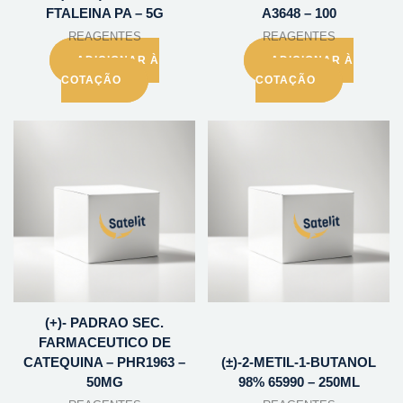
FTALEINA PA – 5G
A3648 – 100
REAGENTES
REAGENTES
ADICIONAR À
ADICIONAR À
COTAÇÃO
COTAÇÃO
(+)- PADRAO SEC.
FARMACEUTICO DE
CATEQUINA – PHR1963 –
(±)-2-METIL-1-BUTANOL
50MG
98% 65990 – 250ML