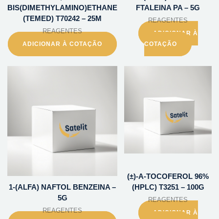
BIS(DIMETHYLAMINO)ETHANE
FTALEINA PA – 5G
(TEMED) T70242 – 25M
REAGENTES
REAGENTES
ADICIONAR À
ADICIONAR À COTAÇÃO
COTAÇÃO
(±)-A-TOCOFEROL 96%
1-(ALFA) NAFTOL BENZEINA –
(HPLC) T3251 – 100G
5G
REAGENTES
REAGENTES
ADICIONAR À