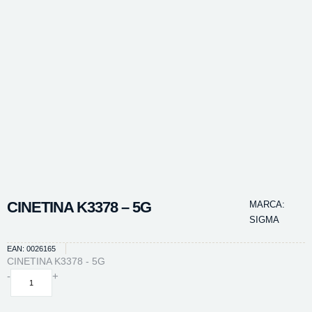
CINETINA K3378 – 5G
MARCA:
SIGMA
EAN: 0026165
CINETINA K3378 - 5G
CINETINA
-
+
K3378
-