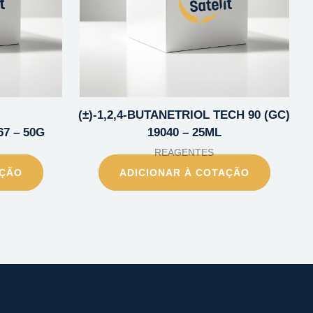
(±)-1,2,4-BUTANETRIOL TECH 90 (GC)
67 – 50G
19040 – 25ML
REAGENTES
AÇÃO
ADICIONAR À COTAÇÃO