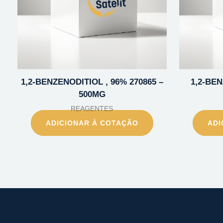
1,2-BENZENODITIOL , 96% 270865 –
1,2-BE
500MG
REAGENTES
ADICIONAR À COTAÇÃO
ADI