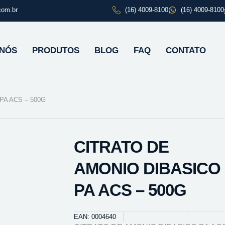
com.br
(16) 4009-8100
(16) 4009-8100
 NÓS
PRODUTOS
BLOG
FAQ
CONTATO
PA ACS – 500G
CITRATO DE
AMONIO DIBASICO
PA ACS – 500G
EAN: 0004640