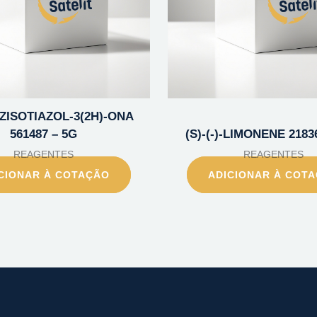
NZISOTIAZOL-3(2H)-ONA
561487 – 5G
(S)-(-)-LIMONENE 2183
REAGENTES
REAGENTES
CIONAR À COTAÇÃO
ADICIONAR À COT