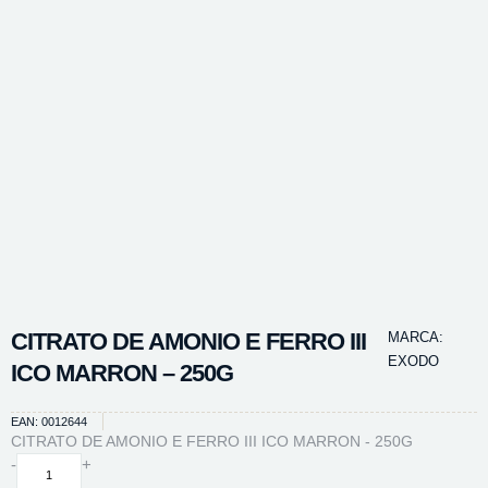
CITRATO DE AMONIO E FERRO III
MARCA:
EXODO
ICO MARRON – 250G
EAN: 0012644
CITRATO DE AMONIO E FERRO III ICO MARRON - 250G
CITRATO
-
+
DE