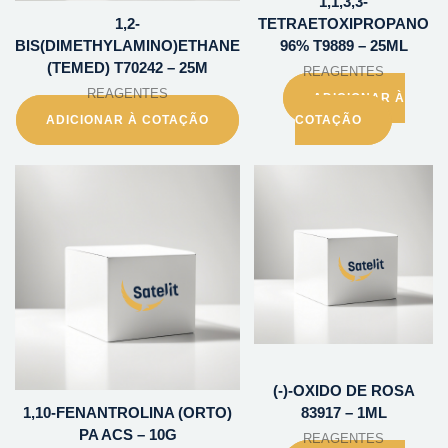
1,1,3,3-
1,2-
TETRAETOXIPROPANO
BIS(DIMETHYLAMINO)ETHANE
96% T9889 – 25ML
(TEMED) T70242 – 25M
REAGENTES
REAGENTES
ADICIONAR À
ADICIONAR À COTAÇÃO
COTAÇÃO
(-)-OXIDO DE ROSA
1,10-FENANTROLINA (ORTO)
83917 – 1ML
PA ACS – 10G
REAGENTES