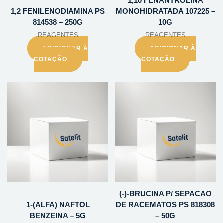
1,10 FENANTROLINA
1,2 FENILENODIAMINA PS
MONOHIDRATADA 107225 –
814538 – 250G
10G
REAGENTES
REAGENTES
ADICIONAR À
ADICIONAR À
COTAÇÃO
COTAÇÃO
(-)-BRUCINA P/ SEPACAO
1-(ALFA) NAFTOL
DE RACEMATOS PS 818308
BENZEINA – 5G
– 50G