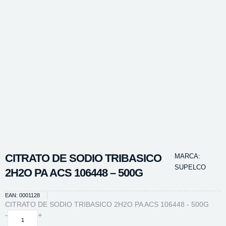
CITRATO DE SODIO TRIBASICO
MARCA:
SUPELCO
2H2O PA ACS 106448 – 500G
EAN: 0001128
CITRATO DE SODIO TRIBASICO 2H2O PA ACS 106448 - 500G
CITRATO
-
+
DE