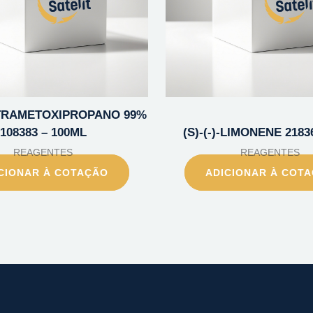
TETRAMETOXIPROPANO 99%
108383 – 100ML
(S)-(-)-LIMONENE 2183
REAGENTES
REAGENTES
CIONAR À COTAÇÃO
ADICIONAR À COT