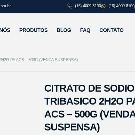
com.br
(16) 4009-8100
(16) 4009-8100
 NÓS
PRODUTOS
BLOG
FAQ
CONTATO
2H2O PA ACS – 500G (VENDA SUSPENSA)
CITRATO DE SODIO
TRIBASICO 2H2O P
ACS – 500G (VEND
SUSPENSA)