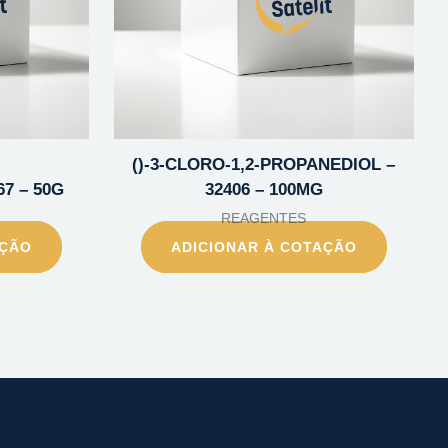
()-3-CLORO-1,2-PROPANEDIOL –
67 – 50G
32406 – 100MG
REAGENTES
AÇÃO
ADICIONAR À COTAÇÃO