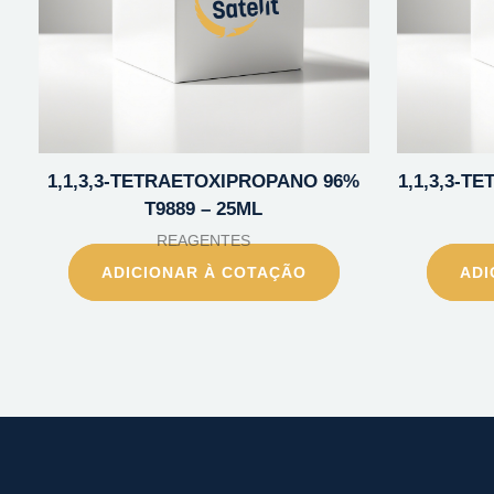
1,1,3,3-TETRAETOXIPROPANO 96%
1,1,3,3-
T9889 – 25ML
REAGENTES
ADICIONAR À COTAÇÃO
ADI