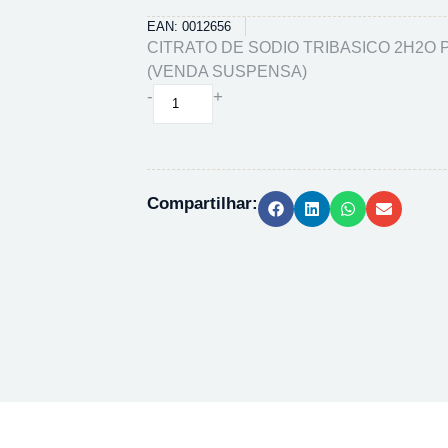
EAN: 0012656
CITRATO DE SODIO TRIBASICO 2H2O P
(VENDA SUSPENSA)
CITRATO
-
+
DE
SODIO
TRIBASICO
2H2O
Compartilhar:
PA
ACS
-
500G
(VENDA
SUSPENSA)
quantidade