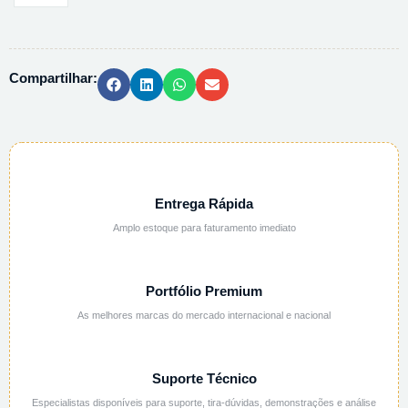
SODIO
TRIBASICO
ANIDRO
Compartilhar:
PA
-
500G
quantidade
Entrega Rápida
Amplo estoque para faturamento imediato
Portfólio Premium
As melhores marcas do mercado internacional e nacional
Suporte Técnico
Especialistas disponíveis para suporte, tira-dúvidas, demonstrações e análise