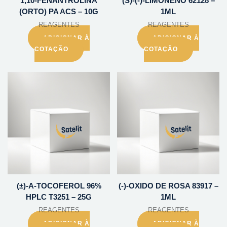
1,10-FENANTROLINA
(S)-(-)-LIMONENO 62128 –
(ORTO) PA ACS – 10G
1ML
REAGENTES
REAGENTES
ADICIONAR À
ADICIONAR À
COTAÇÃO
COTAÇÃO
(±)-A-TOCOFEROL 96%
(-)-OXIDO DE ROSA 83917 –
HPLC T3251 – 25G
1ML
REAGENTES
REAGENTES
ADICIONAR À
ADICIONAR À