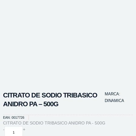
CITRATO DE SODIO TRIBASICO
MARCA:
DINAMICA
ANIDRO PA – 500G
EAN: 0017726
CITRATO DE SODIO TRIBASICO ANIDRO PA - 500G
CITRATO
-
+
DE