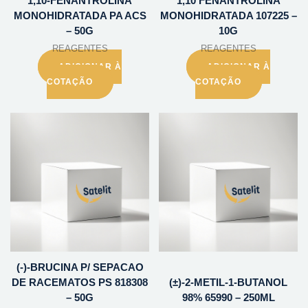
1,10-FENANTROLINA
1,10 FENANTROLINA
MONOHIDRATADA PA ACS
MONOHIDRATADA 107225 –
– 50G
10G
REAGENTES
REAGENTES
ADICIONAR À
ADICIONAR À
COTAÇÃO
COTAÇÃO
(-)-BRUCINA P/ SEPACAO
DE RACEMATOS PS 818308
(±)-2-METIL-1-BUTANOL
– 50G
98% 65990 – 250ML