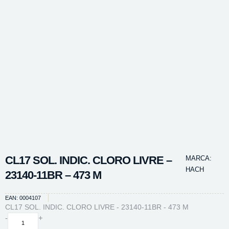
CL17 SOL. INDIC. CLORO LIVRE –
MARCA:
HACH
23140-11BR – 473 M
EAN: 0004107
CL17 SOL. INDIC. CLORO LIVRE - 23140-11BR - 473 M
CL17
-
+
SOL.