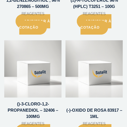
1,2-BENZENODITIOL , 96%
(±)-A-TOCOFEROL 96%
270865 – 500MG
(HPLC) T3251 – 100G
REAGENTES
REAGENTES
ADICIONAR À
ADICIONAR À
COTAÇÃO
COTAÇÃO
()-3-CLORO-1,2-
PROPANEDIOL – 32406 –
(-)-OXIDO DE ROSA 83917 –
100MG
1ML
REAGENTES
REAGENTES