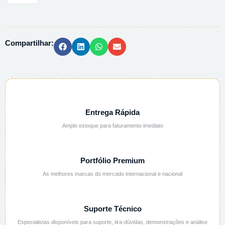
PA
250GR-
USAR
Compartilhar:
17728
quantidade
Entrega Rápida
Amplo estoque para faturamento imediato
Portfólio Premium
As melhores marcas do mercado internacional e nacional
Suporte Técnico
Especialistas disponíveis para suporte, tira-dúvidas, demonstrações e análise