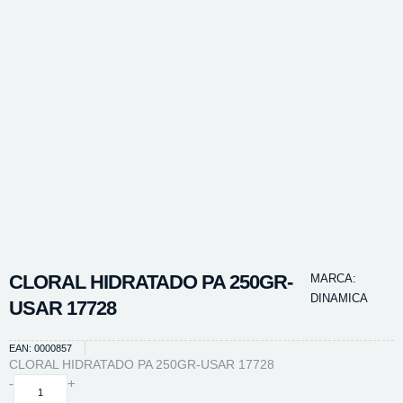
CLORAL HIDRATADO PA 250GR-
MARCA:
DINAMICA
USAR 17728
EAN: 0000857
CLORAL HIDRATADO PA 250GR-USAR 17728
CLORAL
-
+
HIDRATADO