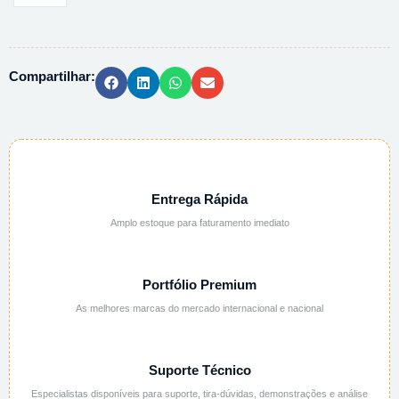
TRIHIDRATO
PS
818705
Compartilhar:
-
250G
quantidade
Entrega Rápida
Amplo estoque para faturamento imediato
Portfólio Premium
As melhores marcas do mercado internacional e nacional
Suporte Técnico
Especialistas disponíveis para suporte, tira-dúvidas, demonstrações e análise