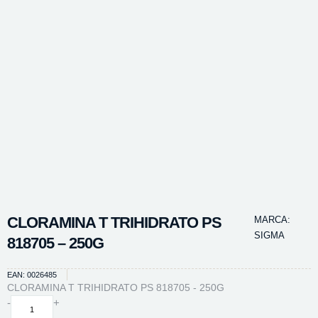
CLORAMINA T TRIHIDRATO PS
MARCA:
SIGMA
818705 – 250G
EAN: 0026485
CLORAMINA T TRIHIDRATO PS 818705 - 250G
CLORAMINA
-
+
T