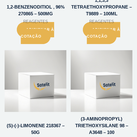
1,1,3,3
1,2-BENZENODITIOL , 96%
TETRAETHOXYPROPANE –
270865 – 500MG
T9889 – 100ML
REAGENTES
REAGENTES
ADICIONAR À
ADICIONAR À
COTAÇÃO
COTAÇÃO
(3-AMINOPROPYL)
(S)-(-)-LIMONENE 218367 –
TRIETHOXYSILANE 98 –
50G
A3648 – 100