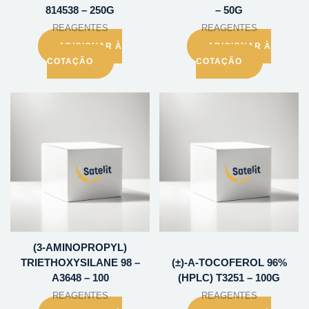
814538 – 250G
– 50G
REAGENTES
REAGENTES
ADICIONAR À
ADICIONAR À
COTAÇÃO
COTAÇÃO
(3-AMINOPROPYL)
TRIETHOXYSILANE 98 –
(±)-A-TOCOFEROL 96%
A3648 – 100
(HPLC) T3251 – 100G
REAGENTES
REAGENTES