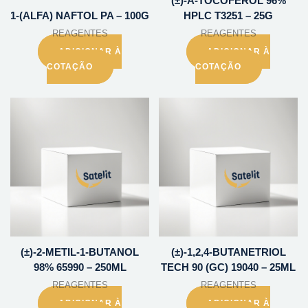
(±)-A-TOCOFEROL 96%
1-(ALFA) NAFTOL PA – 100G
HPLC T3251 – 25G
REAGENTES
REAGENTES
ADICIONAR À
ADICIONAR À
COTAÇÃO
COTAÇÃO
(±)-2-METIL-1-BUTANOL
(±)-1,2,4-BUTANETRIOL
98% 65990 – 250ML
TECH 90 (GC) 19040 – 25ML
REAGENTES
REAGENTES
ADICIONAR À
ADICIONAR À