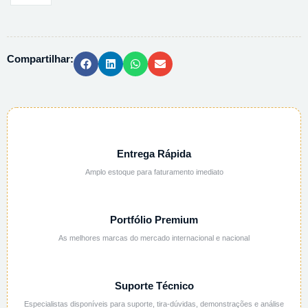
98
HPLC
C0378
Compartilhar:
-25G
quantidade
Entrega Rápida
Amplo estoque para faturamento imediato
Portfólio Premium
As melhores marcas do mercado internacional e nacional
Suporte Técnico
Especialistas disponíveis para suporte, tira-dúvidas, demonstrações e análise