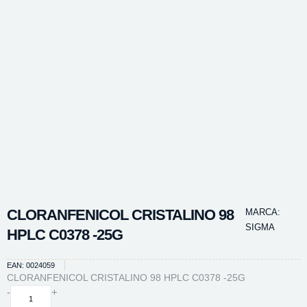
CLORANFENICOL CRISTALINO 98
MARCA:
SIGMA
HPLC C0378 -25G
EAN: 0024059
CLORANFENICOL CRISTALINO 98 HPLC C0378 -25G
CLORANFENICOL
-
+
CRISTALINO