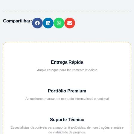
PA
-
25G
Compartilhar:
quantidade
Entrega Rápida
Amplo estoque para faturamento imediato
Portfólio Premium
As melhores marcas do mercado internacional e nacional
Suporte Técnico
Especialistas disponíveis para suporte, tira-dúvidas, demonstrações e análise
de viabilidade de projetos.