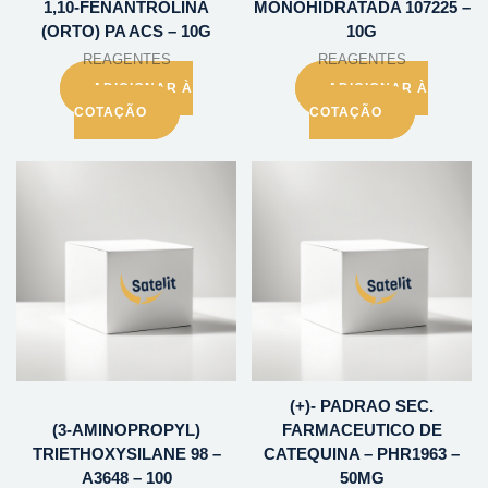
1,10-FENANTROLINA
MONOHIDRATADA 107225 –
(ORTO) PA ACS – 10G
10G
REAGENTES
REAGENTES
ADICIONAR À
ADICIONAR À
COTAÇÃO
COTAÇÃO
(+)- PADRAO SEC.
(3-AMINOPROPYL)
FARMACEUTICO DE
TRIETHOXYSILANE 98 –
CATEQUINA – PHR1963 –
A3648 – 100
50MG