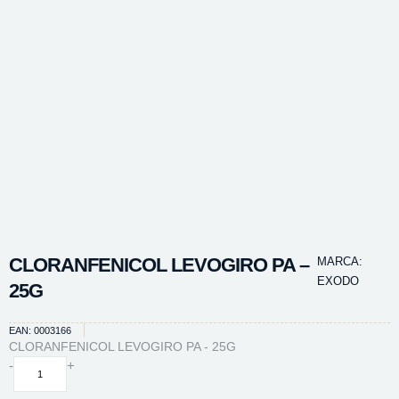
CLORANFENICOL LEVOGIRO PA –
MARCA:
EXODO
25G
EAN: 0003166
CLORANFENICOL LEVOGIRO PA - 25G
CLORANFENICOL
-
+
LEVOGIRO