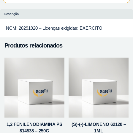
Descrição
NCM: 28291920 – Licenças exigidas: EXERCITO
Produtos relacionados
1,2 FENILENODIAMINA PS
(S)-(-)-LIMONENO 62128 –
814538 – 250G
1ML