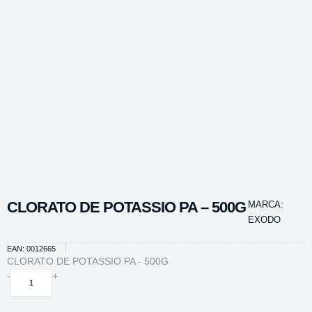
CLORATO DE POTASSIO PA – 500G
MARCA:
EXODO
EAN: 0012665
CLORATO DE POTASSIO PA - 500G
CLORATO
-
+
DE
POTASSIO