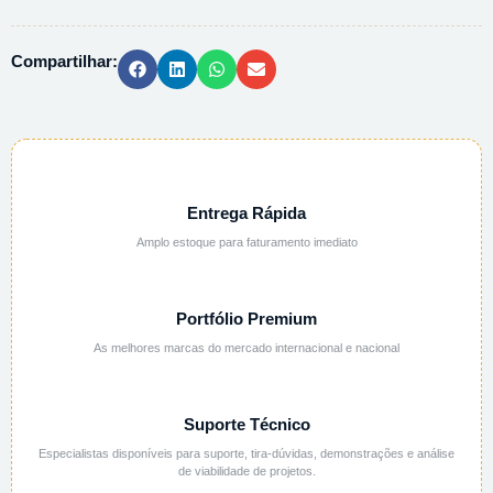
PA
-
Compartilhar:
500G
quantidade
Entrega Rápida
Amplo estoque para faturamento imediato
Portfólio Premium
As melhores marcas do mercado internacional e nacional
Suporte Técnico
Especialistas disponíveis para suporte, tira-dúvidas, demonstrações e análise
de viabilidade de projetos.