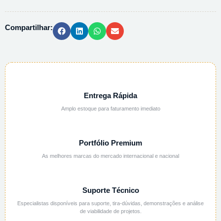
PA
-
Compartilhar:
500G
quantidade
Entrega Rápida
Amplo estoque para faturamento imediato
Portfólio Premium
As melhores marcas do mercado internacional e nacional
Suporte Técnico
Especialistas disponíveis para suporte, tira-dúvidas, demonstrações e análise
de viabilidade de projetos.