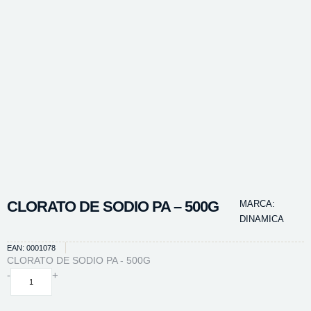
CLORATO DE SODIO PA – 500G
MARCA:
DINAMICA
EAN: 0001078
CLORATO DE SODIO PA - 500G
CLORATO
-
+
DE
SODIO