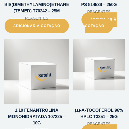
BIS(DIMETHYLAMINO)ETHANE
PS 814538 – 250G
(TEMED) T70242 – 25M
REAGENTES
REAGENTES
ADICIONAR À
ADICIONAR À COTAÇÃO
COTAÇÃO
1,10 FENANTROLINA
(±)-A-TOCOFEROL 96%
MONOHIDRATADA 107225 –
HPLC T3251 – 25G
10G
REAGENTES