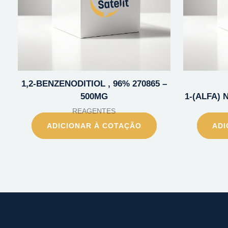
1,2-BENZENODITIOL , 96% 270865 –
500MG
1-(ALFA) 
REAGENTES
ADICIONAR À COTAÇÃO
ADI