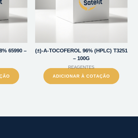
8% 65990 –
(±)-A-TOCOFEROL 96% (HPLC) T3251
– 100G
REAGENTES
AÇÃO
ADICIONAR À COTAÇÃO