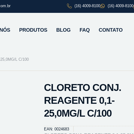
com.br
(16) 4009-8100
(16) 4009-8100
 NÓS
PRODUTOS
BLOG
FAQ
CONTATO
25,0MG/L C/100
CLORETO CONJ.
REAGENTE 0,1-
25,0MG/L C/100
EAN: 0024683