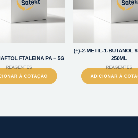
(±)-2-METIL-1-BUTANOL 9
NAFTOL FTALEINA PA – 5G
250ML
REAGENTES
REAGENTES
CIONAR À COTAÇÃO
ADICIONAR À COT