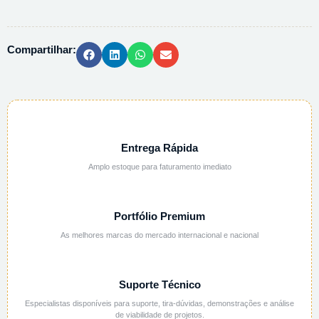
ALUMINIO
(6H2O)
PA
Compartilhar:
-
1KG
quantidade
Entrega Rápida
Amplo estoque para faturamento imediato
Portfólio Premium
As melhores marcas do mercado internacional e nacional
Suporte Técnico
Especialistas disponíveis para suporte, tira-dúvidas, demonstrações e análise
de viabilidade de projetos.