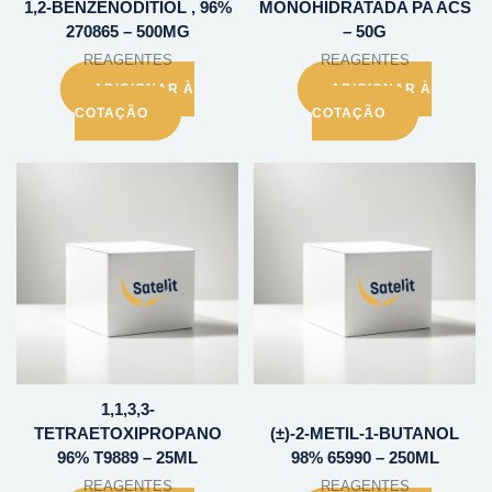
1,2-BENZENODITIOL , 96%
MONOHIDRATADA PA ACS
270865 – 500MG
– 50G
REAGENTES
REAGENTES
ADICIONAR À
ADICIONAR À
COTAÇÃO
COTAÇÃO
1,1,3,3-
TETRAETOXIPROPANO
(±)-2-METIL-1-BUTANOL
96% T9889 – 25ML
98% 65990 – 250ML
REAGENTES
REAGENTES