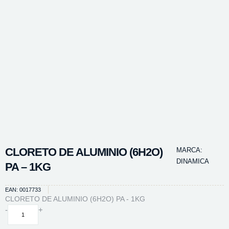
CLORETO DE ALUMINIO (6H2O)
MARCA:
DINAMICA
PA – 1KG
EAN: 0017733
CLORETO DE ALUMINIO (6H2O) PA - 1KG
CLORETO
-
+
DE