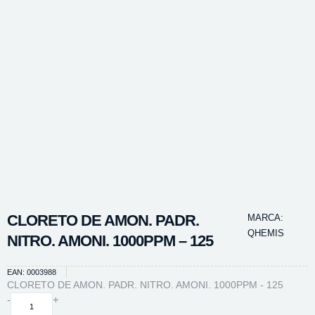
CLORETO DE AMON. PADR.
MARCA:
QHEMIS
NITRO. AMONI. 1000PPM – 125
EAN: 0003988
CLORETO DE AMON. PADR. NITRO. AMONI. 1000PPM - 125
CLORETO
-
+
DE