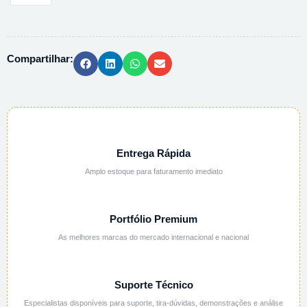
AMON.
PADR.
NITRO.
Compartilhar:
AMONI.
1000PPM
-
125
quantidade
Entrega Rápida
Amplo estoque para faturamento imediato
Portfólio Premium
As melhores marcas do mercado internacional e nacional
Suporte Técnico
Especialistas disponíveis para suporte, tira-dúvidas, demonstrações e análise