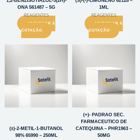
1,2-BENZISOTIAZOL-3(2H)-
(S)-(-)-LIMONENO 62128 –
ONA 561487 – 5G
1ML
REAGENTES
REAGENTES
ADICIONAR À
ADICIONAR À
COTAÇÃO
COTAÇÃO
(+)- PADRAO SEC.
FARMACEUTICO DE
(±)-2-METIL-1-BUTANOL
CATEQUINA – PHR1963 –
98% 65990 – 250ML
50MG