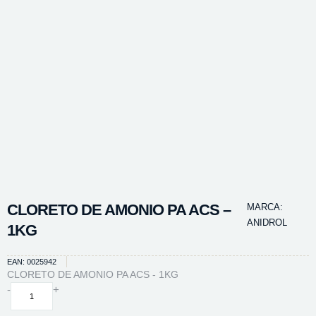
CLORETO DE AMONIO PA ACS –
MARCA:
ANIDROL
1KG
EAN: 0025942
CLORETO DE AMONIO PA ACS - 1KG
CLORETO
-
+
DE