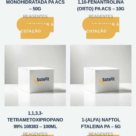
MONOHIDRATADA PA ACS
1,10-FENANTROLINA
– 50G
(ORTO) PA ACS – 10G
REAGENTES
REAGENTES
ADICIONAR À
ADICIONAR À
COTAÇÃO
COTAÇÃO
1,1,3,3-
TETRAMETOXIPROPANO
1-(ALFA) NAFTOL
99% 108383 – 100ML
FTALEINA PA – 5G
REAGENTES
REAGENTES