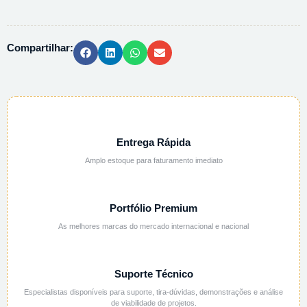
AMONIO
PA
ACS
Compartilhar:
-
1KG
quantidade
Entrega Rápida
Amplo estoque para faturamento imediato
Portfólio Premium
As melhores marcas do mercado internacional e nacional
Suporte Técnico
Especialistas disponíveis para suporte, tira-dúvidas, demonstrações e análise
de viabilidade de projetos.