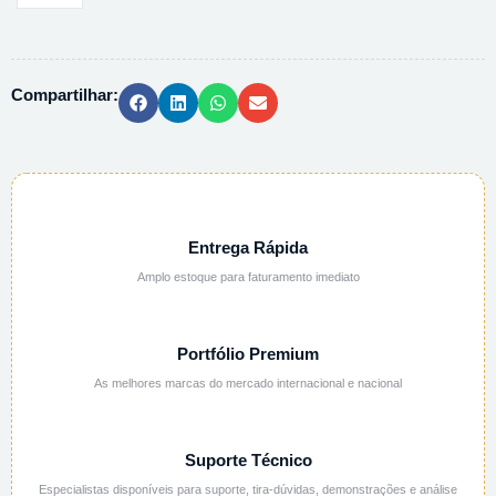
BENZALCONIO
95%
PA
Compartilhar:
-
100G
quantidade
Entrega Rápida
Amplo estoque para faturamento imediato
Portfólio Premium
As melhores marcas do mercado internacional e nacional
Suporte Técnico
Especialistas disponíveis para suporte, tira-dúvidas, demonstrações e análise