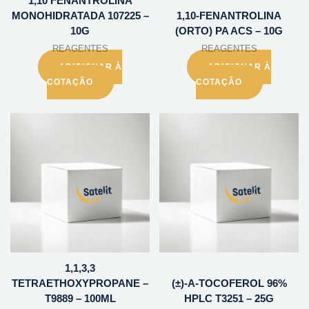
1,10 FENANTROLINA
MONOHIDRATADA 107225 –
1,10-FENANTROLINA
10G
(ORTO) PA ACS – 10G
REAGENTES
REAGENTES
ADICIONAR À
ADICIONAR À
COTAÇÃO
COTAÇÃO
1,1,3,3
TETRAETHOXYPROPANE –
(±)-A-TOCOFEROL 96%
T9889 – 100ML
HPLC T3251 – 25G