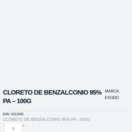
CLORETO DE BENZALCONIO 95%
MARCA:
EXODO
PA – 100G
EAN: 0012695
CLORETO DE BENZALCONIO 95% PA - 100G
CLORETO
-
+
DE