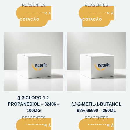
REAGENTES
REAGENTES
ADICIONAR À
ADICIONAR À
COTAÇÃO
COTAÇÃO
()-3-CLORO-1,2-
PROPANEDIOL – 32406 –
(±)-2-METIL-1-BUTANOL
100MG
98% 65990 – 250ML
REAGENTES
REAGENTES
ADICIONAR À
ADICIONAR À