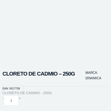
CLORETO DE CADMIO – 250G
MARCA:
DINAMICA
EAN: 0017738
CLORETO DE CADMIO - 250G
CLORETO
-
+
DE
CADMIO