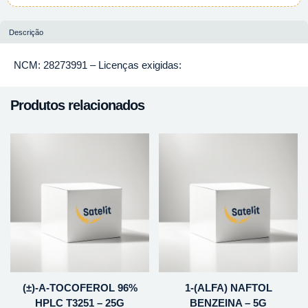
Descrição
NCM: 28273991 – Licenças exigidas:
Produtos relacionados
(±)-A-TOCOFEROL 96%
1-(ALFA) NAFTOL
HPLC T3251 – 25G
BENZEINA – 5G