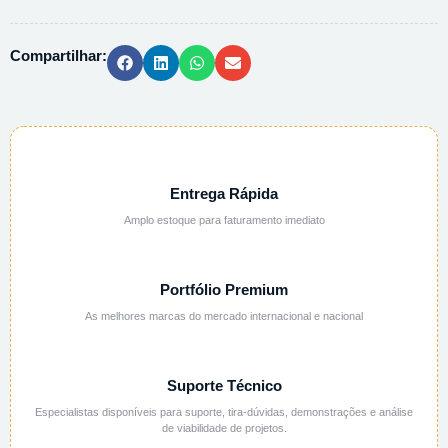
-
250G
Compartilhar:
quantidade
Entrega Rápida
Amplo estoque para faturamento imediato
Portfólio Premium
As melhores marcas do mercado internacional e nacional
Suporte Técnico
Especialistas disponíveis para suporte, tira-dúvidas, demonstrações e análise
de viabilidade de projetos.