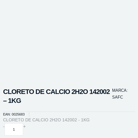
CLORETO DE CALCIO 2H2O 142002
MARCA:
SAFC
– 1KG
EAN: 0025683
CLORETO DE CALCIO 2H2O 142002 - 1KG
CLORETO
-
+
DE