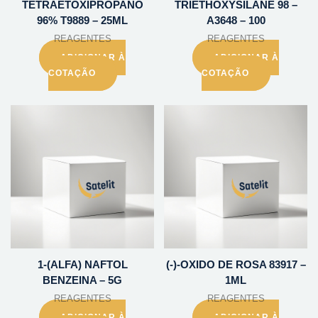
TETRAETOXIPROPANO
TRIETHOXYSILANE 98 –
96% T9889 – 25ML
A3648 – 100
REAGENTES
REAGENTES
ADICIONAR À
ADICIONAR À
COTAÇÃO
COTAÇÃO
1-(ALFA) NAFTOL
(-)-OXIDO DE ROSA 83917 –
BENZEINA – 5G
1ML
REAGENTES
REAGENTES
ADICIONAR À
ADICIONAR À