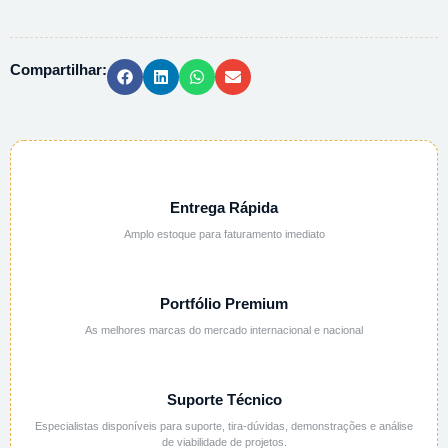
CALCIO
2H2O
142002
Compartilhar:
-
1KG
quantidade
Entrega Rápida
Amplo estoque para faturamento imediato
Portfólio Premium
As melhores marcas do mercado internacional e nacional
Suporte Técnico
Especialistas disponíveis para suporte, tira-dúvidas, demonstrações e análise
de viabilidade de projetos.