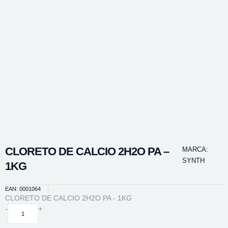
CLORETO DE CALCIO 2H2O PA –
MARCA:
SYNTH
1KG
EAN: 0001064
CLORETO DE CALCIO 2H2O PA - 1KG
CLORETO
-
+
DE