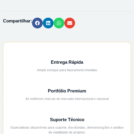
CALCIO
2H2O
PA
Compartilhar:
-
1KG
quantidade
Entrega Rápida
Amplo estoque para faturamento imediato
Portfólio Premium
As melhores marcas do mercado internacional e nacional
Suporte Técnico
Especialistas disponíveis para suporte, tira-dúvidas, demonstrações e análise
de viabilidade de projetos.