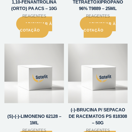
1,10-FENANTROLINA
TETRAETOXIPROPANO
(ORTO) PA ACS – 10G
96% T9889 – 25ML
REAGENTES
REAGENTES
ADICIONAR À
ADICIONAR À
COTAÇÃO
COTAÇÃO
(-)-BRUCINA P/ SEPACAO
(S)-(-)-LIMONENO 62128 –
DE RACEMATOS PS 818308
1ML
– 50G
REAGENTES
REAGENTES