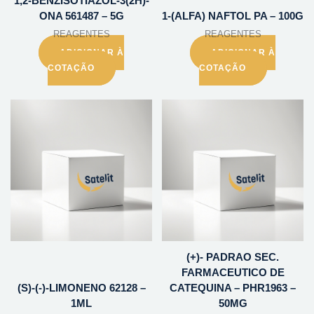
1,2-BENZISOTIAZOL-3(2H)-
ONA 561487 – 5G
1-(ALFA) NAFTOL PA – 100G
REAGENTES
REAGENTES
ADICIONAR À
ADICIONAR À
COTAÇÃO
COTAÇÃO
(+)- PADRAO SEC.
FARMACEUTICO DE
(S)-(-)-LIMONENO 62128 –
CATEQUINA – PHR1963 –
1ML
50MG