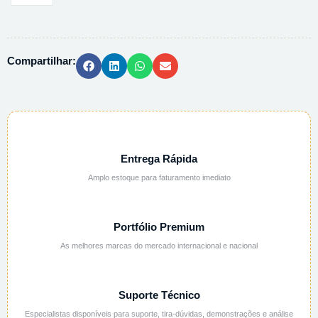
CALCIO
2H2O
PA
Compartilhar:
ACS
102382
-
250G
quantidade
Entrega Rápida
Amplo estoque para faturamento imediato
Portfólio Premium
As melhores marcas do mercado internacional e nacional
Suporte Técnico
Especialistas disponíveis para suporte, tira-dúvidas, demonstrações e análise