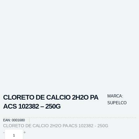
CLORETO DE CALCIO 2H2O PA
MARCA:
SUPELCO
ACS 102382 – 250G
EAN: 0001680
CLORETO DE CALCIO 2H2O PA ACS 102382 - 250G
CLORETO
-
+
DE