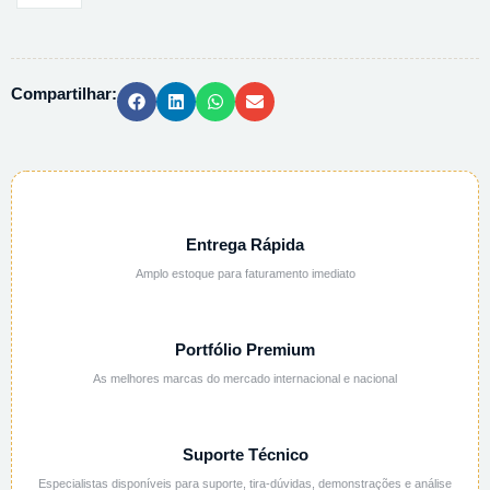
CALCIO
2H2O
PA
Compartilhar:
ACS
102382
-
500G
quantidade
Entrega Rápida
Amplo estoque para faturamento imediato
Portfólio Premium
As melhores marcas do mercado internacional e nacional
Suporte Técnico
Especialistas disponíveis para suporte, tira-dúvidas, demonstrações e análise