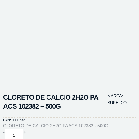
CLORETO DE CALCIO 2H2O PA
MARCA:
SUPELCO
ACS 102382 – 500G
EAN: 0000232
CLORETO DE CALCIO 2H2O PA ACS 102382 - 500G
CLORETO
-
+
DE