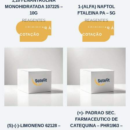
1,10 FENANTROLINA
MONOHIDRATADA 107225 –
1-(ALFA) NAFTOL
10G
FTALEINA PA – 5G
REAGENTES
REAGENTES
ADICIONAR À
ADICIONAR À
COTAÇÃO
COTAÇÃO
(+)- PADRAO SEC.
FARMACEUTICO DE
(S)-(-)-LIMONENO 62128 –
CATEQUINA – PHR1963 –