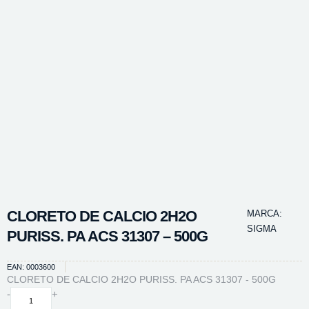
CLORETO DE CALCIO 2H2O
MARCA:
SIGMA
PURISS. PA ACS 31307 – 500G
EAN: 0003600
CLORETO DE CALCIO 2H2O PURISS. PA ACS 31307 - 500G
CLORETO
-
+
DE