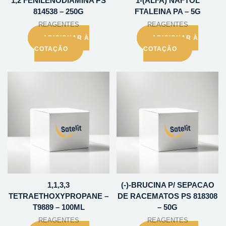
1,2 FENILENODIAMINA PS
1-(ALFA) NAFTOL
814538 – 250G
FTALEINA PA – 5G
REAGENTES
REAGENTES
ADICIONAR À
ADICIONAR À
COTAÇÃO
COTAÇÃO
1,1,3,3
(-)-BRUCINA P/ SEPACAO
TETRAETHOXYPROPANE –
DE RACEMATOS PS 818308
T9889 – 100ML
– 50G
REAGENTES
REAGENTES