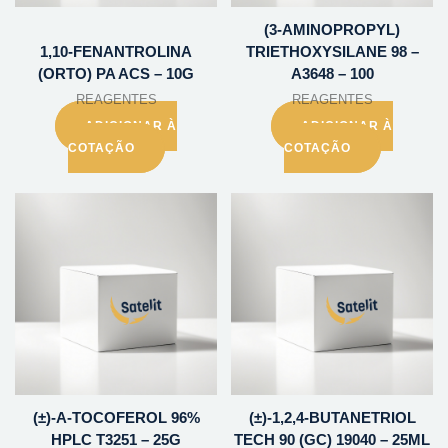
(3-AMINOPROPYL)
1,10-FENANTROLINA
TRIETHOXYSILANE 98 –
(ORTO) PA ACS – 10G
A3648 – 100
REAGENTES
REAGENTES
ADICIONAR À
ADICIONAR À
COTAÇÃO
COTAÇÃO
(±)-A-TOCOFEROL 96%
(±)-1,2,4-BUTANETRIOL
HPLC T3251 – 25G
TECH 90 (GC) 19040 – 25ML