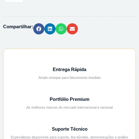
CETIL
PIRIDINIO
H2O
Compartilhar:
USP
-
5KG
quantidade
Entrega Rápida
Amplo estoque para faturamento imediato
Portfólio Premium
As melhores marcas do mercado internacional e nacional
Suporte Técnico
Especialistas disponíveis para suporte, tira-dúvidas, demonstrações e análise