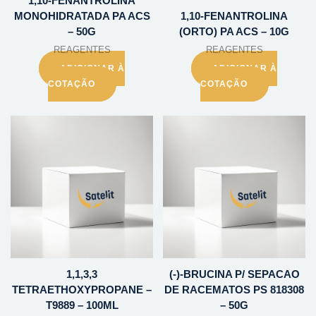
1,10-FENANTROLINA
MONOHIDRATADA PA ACS
1,10-FENANTROLINA
– 50G
(ORTO) PA ACS – 10G
REAGENTES
REAGENTES
ADICIONAR À
ADICIONAR À
COTAÇÃO
COTAÇÃO
1,1,3,3
(-)-BRUCINA P/ SEPACAO
TETRAETHOXYPROPANE –
DE RACEMATOS PS 818308
T9889 – 100ML
– 50G