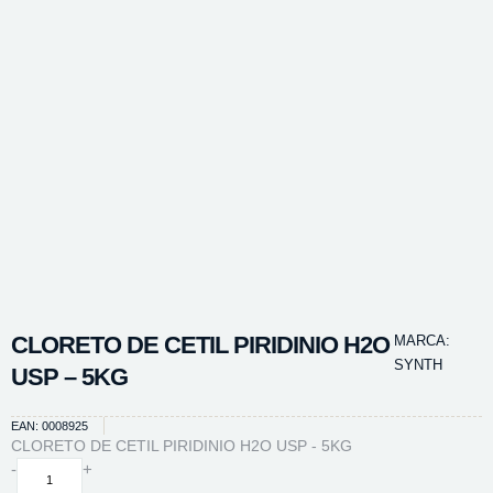
CLORETO DE CETIL PIRIDINIO H2O
MARCA:
SYNTH
USP – 5KG
EAN: 0008925
CLORETO DE CETIL PIRIDINIO H2O USP - 5KG
CLORETO
-
+
DE