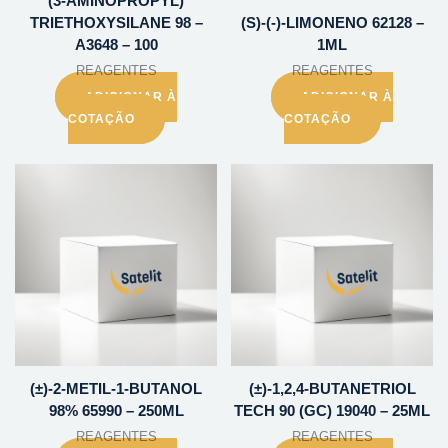
(3-AMINOPROPYL)
TRIETHOXYSILANE 98 –
(S)-(-)-LIMONENO 62128 –
A3648 – 100
1ML
REAGENTES
REAGENTES
ADICIONAR À
ADICIONAR À
COTAÇÃO
COTAÇÃO
(±)-2-METIL-1-BUTANOL
(±)-1,2,4-BUTANETRIOL
98% 65990 – 250ML
TECH 90 (GC) 19040 – 25ML
REAGENTES
REAGENTES