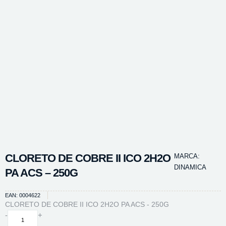
CLORETO DE COBRE II ICO 2H2O
MARCA:
DINAMICA
PA ACS – 250G
EAN: 0004622
CLORETO DE COBRE II ICO 2H2O PA ACS - 250G
CLORETO
-
+
DE