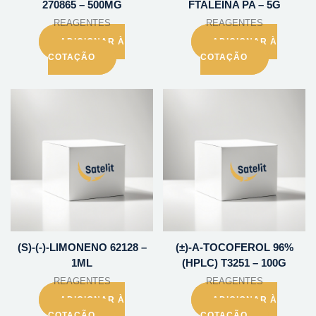
270865 – 500MG
FTALEINA PA – 5G
REAGENTES
REAGENTES
ADICIONAR À
ADICIONAR À
COTAÇÃO
COTAÇÃO
(S)-(-)-LIMONENO 62128 –
(±)-A-TOCOFEROL 96%
1ML
(HPLC) T3251 – 100G
REAGENTES
REAGENTES
ADICIONAR À
ADICIONAR À
COTAÇÃO
COTAÇÃO