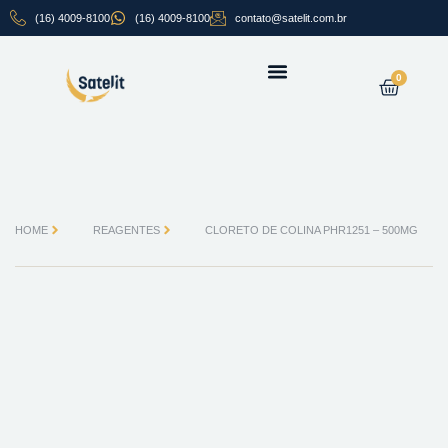
Ir
PHR1251
(16) 4009-8100
(16) 4009-8100
contato@satelit.com.br
para
-
o
500MG
conteúdo
quantidade
Carrin
0
SOBRE NÓS
HOME
REAGENTES
CLORETO DE COLINA PHR1251 – 500MG