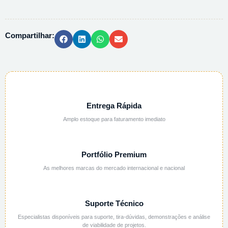
COLINA
PURO
-
Compartilhar:
500G
quantidade
Entrega Rápida
Amplo estoque para faturamento imediato
Portfólio Premium
As melhores marcas do mercado internacional e nacional
Suporte Técnico
Especialistas disponíveis para suporte, tira-dúvidas, demonstrações e análise
de viabilidade de projetos.