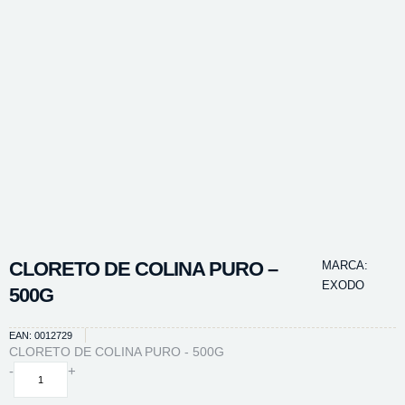
CLORETO DE COLINA PURO –
MARCA:
EXODO
500G
EAN: 0012729
CLORETO DE COLINA PURO - 500G
CLORETO
-
+
DE