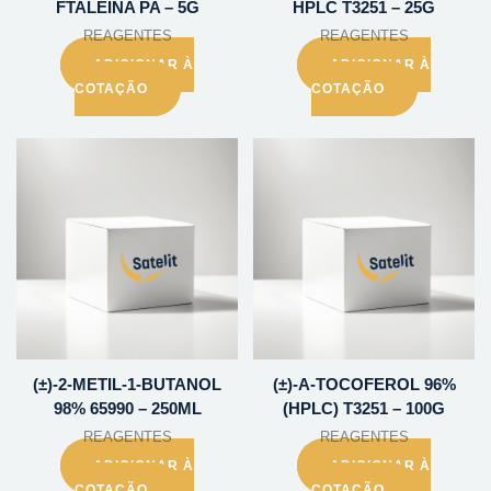
FTALEINA PA – 5G
HPLC T3251 – 25G
REAGENTES
REAGENTES
ADICIONAR À
ADICIONAR À
COTAÇÃO
COTAÇÃO
(±)-2-METIL-1-BUTANOL
(±)-A-TOCOFEROL 96%
98% 65990 – 250ML
(HPLC) T3251 – 100G
REAGENTES
REAGENTES
ADICIONAR À
ADICIONAR À
COTAÇÃO
COTAÇÃO