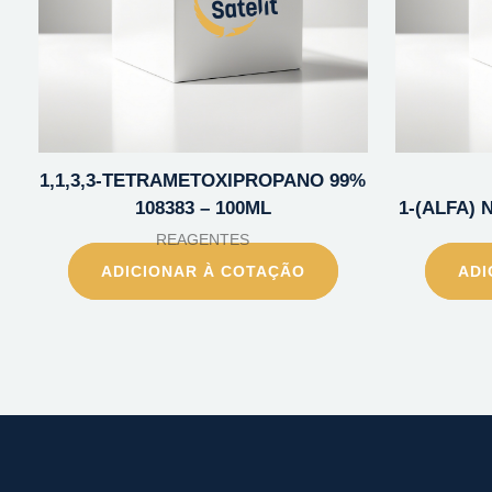
1,1,3,3-TETRAMETOXIPROPANO 99%
108383 – 100ML
1-(ALFA) 
REAGENTES
ADICIONAR À COTAÇÃO
ADI