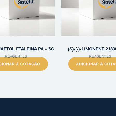
NAFTOL FTALEINA PA – 5G
(S)-(-)-LIMONENE 2183
REAGENTES
REAGENTES
CIONAR À COTAÇÃO
ADICIONAR À COT