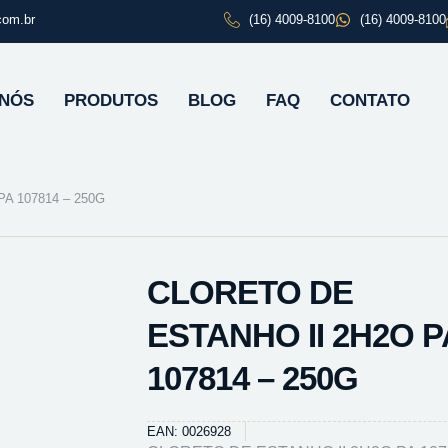
com.br
(16) 4009-8100
(16) 4009-8100
 NÓS
PRODUTOS
BLOG
FAQ
CONTATO
A 107814 – 250G
CLORETO DE
ESTANHO II 2H2O P
107814 – 250G
EAN: 0026928